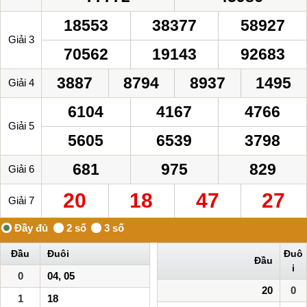
18553
38377
58927
Giải 3
70562
19143
92683
3887
8794
8937
1495
Giải 4
6104
4167
4766
Giải 5
5605
6539
3798
681
975
829
Giải 6
20
18
47
27
Giải 7
Đầu
Đuôi
Đuô
Đầu
i
0
04, 05
20
0
1
18