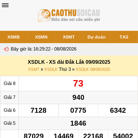
XSMB
XSMN
XSMT
Dự đoán
T.Kê
Bây giờ là:
16:29:22
- 08/08/2026
XSDLK - XS đài Đắk Lắk 09/09/2025
»
Thứ 3 »
XSMT
XSDLK
XSDLK 09/09/2025
73
Giải 8
940
Giải 7
7128
0775
6342
Giải 6
1846
Giải 5
87029
14469
22168
54002