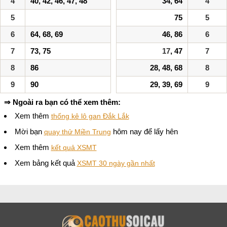
4
40, 42, 46, 47, 48
34, 64
4
5
75
5
6
64, 68, 69
46, 86
6
7
73, 75
17
, 47
7
8
86
28, 48, 68
8
9
90
29, 39, 69
9
⇒ Ngoài ra bạn có thể xem thêm:
Xem thêm
thống kê lô gan Đắk Lắk
Mời bạn
hôm nay để lấy hên
quay thử Miền Trung
Xem thêm
kết quả XSMT
Xem bảng kết quả
XSMT 30 ngày gần nhất