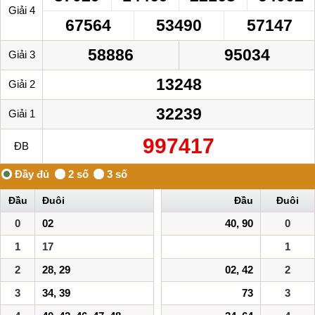
Giải 4
67564
53490
57147
58886
95034
Giải 3
13248
Giải 2
32239
Giải 1
997417
ĐB
Đầu
Đuôi
Đầu
Đuôi
0
02
40, 90
0
1
17
1
2
28, 29
02, 42
2
3
34, 39
73
3