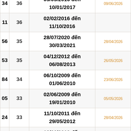
34
36
09/06/2026
10/01/2017
02/02/2016
đến
11
36
11/10/2016
28/07/2020
đến
56
35
28/04/2026
30/03/2021
04/12/2012
đến
53
35
26/05/2026
06/08/2013
06/10/2009
đến
84
34
23/06/2026
01/06/2010
02/06/2009
đến
05
33
05/05/2026
19/01/2010
11/10/2011
đến
24
33
28/04/2026
29/05/2012