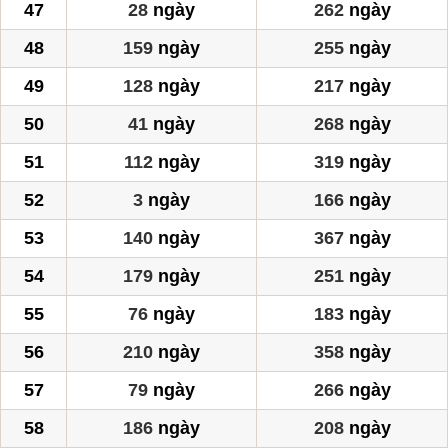
47
28
ngày
262
ngày
48
159
ngày
255
ngày
49
128
ngày
217
ngày
50
41
ngày
268
ngày
51
112
ngày
319
ngày
52
3
ngày
166
ngày
53
140
ngày
367
ngày
54
179
ngày
251
ngày
55
76
ngày
183
ngày
56
210
ngày
358
ngày
57
79
ngày
266
ngày
58
186
ngày
208
ngày