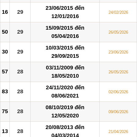
23/06/2015
đến
16
29
24/02/2026
12/01/2016
15/09/2015
đến
50
29
26/05/2026
05/04/2016
10/03/2015
đến
30
29
23/06/2026
29/09/2015
03/11/2009
đến
57
28
26/05/2026
18/05/2010
24/11/2020
đến
83
28
02/06/2026
08/06/2021
08/10/2019
đến
75
28
09/06/2026
12/05/2020
20/08/2013
đến
13
28
21/04/2026
04/03/2014