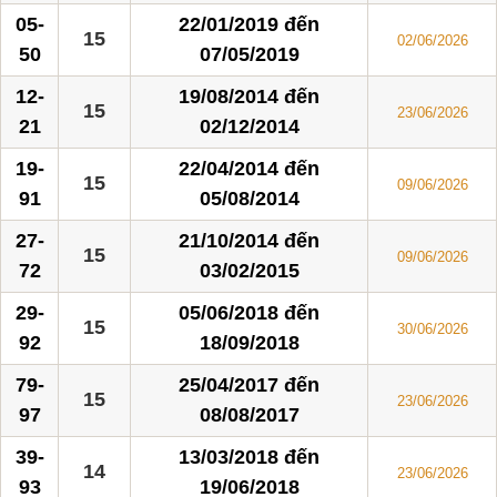
05-
22/01/2019
đến
15
02/06/2026
50
07/05/2019
12-
19/08/2014
đến
15
23/06/2026
21
02/12/2014
19-
22/04/2014
đến
15
09/06/2026
91
05/08/2014
27-
21/10/2014
đến
15
09/06/2026
72
03/02/2015
29-
05/06/2018
đến
15
30/06/2026
92
18/09/2018
79-
25/04/2017
đến
15
23/06/2026
97
08/08/2017
39-
13/03/2018
đến
14
23/06/2026
93
19/06/2018