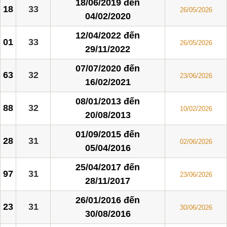
18/06/2019
đến
18
33
26/05/2026
04/02/2020
12/04/2022
đến
01
33
26/05/2026
29/11/2022
07/07/2020
đến
63
32
23/06/2026
16/02/2021
08/01/2013
đến
88
32
10/02/2026
20/08/2013
01/09/2015
đến
28
31
02/06/2026
05/04/2016
25/04/2017
đến
97
31
23/06/2026
28/11/2017
26/01/2016
đến
23
31
30/06/2026
30/08/2016