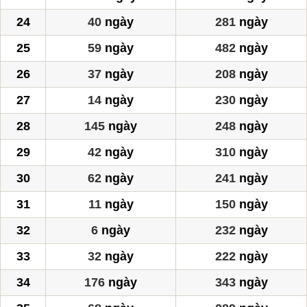
24
40
ngày
281
ngày
25
59
ngày
482
ngày
26
37
ngày
208
ngày
27
14
ngày
230
ngày
28
145
ngày
248
ngày
29
42
ngày
310
ngày
30
62
ngày
241
ngày
31
11
ngày
150
ngày
32
6
ngày
232
ngày
33
32
ngày
222
ngày
34
176
ngày
343
ngày