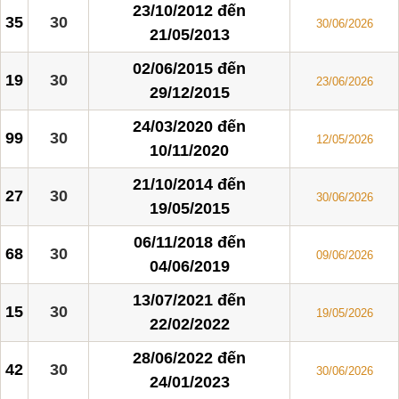
23/10/2012
đến
35
30
30/06/2026
21/05/2013
02/06/2015
đến
19
30
23/06/2026
29/12/2015
24/03/2020
đến
99
30
12/05/2026
10/11/2020
21/10/2014
đến
27
30
30/06/2026
19/05/2015
06/11/2018
đến
68
30
09/06/2026
04/06/2019
13/07/2021
đến
15
30
19/05/2026
22/02/2022
28/06/2022
đến
42
30
30/06/2026
24/01/2023