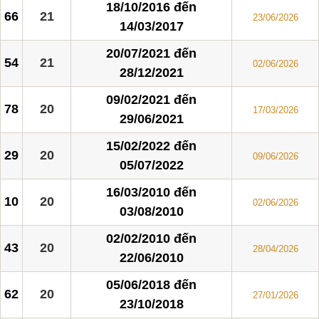
18/10/2016
đến
66
21
23/06/2026
14/03/2017
20/07/2021
đến
54
21
02/06/2026
28/12/2021
09/02/2021
đến
78
20
17/03/2026
29/06/2021
15/02/2022
đến
29
20
09/06/2026
05/07/2022
16/03/2010
đến
10
20
02/06/2026
03/08/2010
02/02/2010
đến
43
20
28/04/2026
22/06/2010
05/06/2018
đến
62
20
27/01/2026
23/10/2018