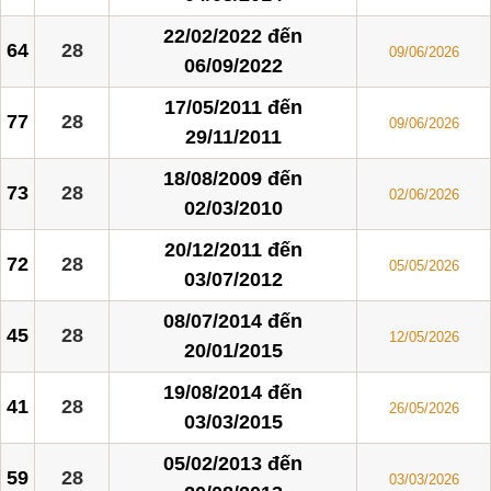
22/02/2022
đến
64
28
09/06/2026
06/09/2022
17/05/2011
đến
77
28
09/06/2026
29/11/2011
18/08/2009
đến
73
28
02/06/2026
02/03/2010
20/12/2011
đến
72
28
05/05/2026
03/07/2012
08/07/2014
đến
45
28
12/05/2026
20/01/2015
19/08/2014
đến
41
28
26/05/2026
03/03/2015
05/02/2013
đến
59
28
03/03/2026