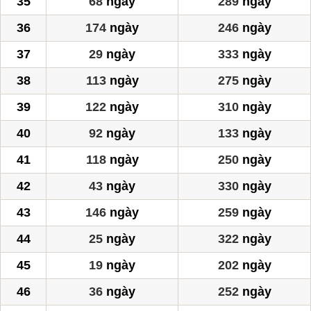
35
68
ngày
289
ngày
36
174
ngày
246
ngày
37
29
ngày
333
ngày
38
113
ngày
275
ngày
39
122
ngày
310
ngày
40
92
ngày
133
ngày
41
118
ngày
250
ngày
42
43
ngày
330
ngày
43
146
ngày
259
ngày
44
25
ngày
322
ngày
45
19
ngày
202
ngày
46
36
ngày
252
ngày