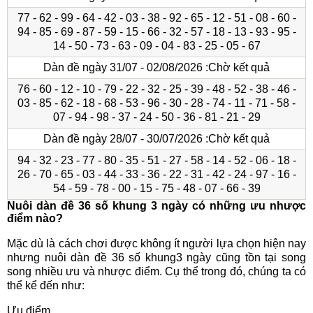
77 - 62 - 99 - 64 - 42 - 03 - 38 - 92 - 65 - 12 - 51 - 08 - 60 -
94 - 85 - 69 - 87 - 59 - 15 - 66 - 32 - 57 - 18 - 13 - 93 - 95 -
14 - 50 - 73 - 63 - 09 - 04 - 83 - 25 - 05 - 67
Dàn đề ngày 31/07 - 02/08/2026 :
Chờ kết quả
76 - 60 - 12 - 10 - 79 - 22 - 32 - 25 - 39 - 48 - 52 - 38 - 46 -
03 - 85 - 62 - 18 - 68 - 53 - 96 - 30 - 28 - 74 - 11 - 71 - 58 -
07 - 94 - 98 - 37 - 24 - 50 - 36 - 81 - 21 - 29
Dàn đề ngày 28/07 - 30/07/2026 :
Chờ kết quả
94 - 32 - 23 - 77 - 80 - 35 - 51 - 27 - 58 - 14 - 52 - 06 - 18 -
26 - 70 - 65 - 03 - 44 - 33 - 36 - 22 - 31 - 42 - 24 - 97 - 16 -
54 - 59 - 78 - 00 - 15 - 75 - 48 - 07 - 66 - 39
Nuôi dàn đề 36 số khung 3 ngày có những ưu nhược
điểm nào?
Mặc dù là cách chơi được không ít người lựa chọn hiện nay
nhưng nuôi dàn đề 36 số khung3 ngày cũng tồn tại song
song nhiều ưu và nhược điểm. Cụ thể trong đó, chúng ta có
thể kể đến như:
Ưu điểm