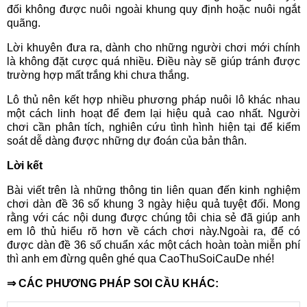
đối không được nuôi ngoài khung quy định hoặc nuôi ngắt
quãng.
Lời khuyên đưa ra, dành cho những người chơi mới chính
là không đặt cược quá nhiều. Điều này sẽ giúp tránh được
trường hợp mất trắng khi chưa thắng.
Lô thủ nên kết hợp nhiều phương pháp nuôi lô khác nhau
một cách linh hoạt để đem lại hiệu quả cao nhất. Người
chơi cần phân tích, nghiên cứu tình hình hiện tại để kiểm
soát dễ dàng được những dự đoán của bản thân.
Lời kết
Bài viết trên là những thông tin liên quan đến kinh nghiệm
chơi dàn đề 36 số khung 3 ngày hiệu quả tuyệt đối. Mong
rằng với các nội dung được chúng tôi chia sẻ đã giúp anh
em lô thủ hiểu rõ hơn về cách chơi này.Ngoài ra, để có
được dàn đề 36 số chuẩn xác một cách hoàn toàn miễn phí
thì anh em đừng quên ghé qua CaoThuSoiCauDe nhé!
⇒ CÁC PHƯƠNG PHÁP SOI CẦU KHÁC: