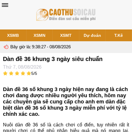
XSMB
XSMN
XSMT
Dự đoán
T.Kê
Bây giờ là:
9:38:27
- 08/08/2026
Dàn đề 36 khung 3 ngày siêu chuẩn
Thứ 7, 08/08/2026
5/5
Dàn đề 36 số khung 3 ngày hiện nay đang là cách
chơi đang được nhiều người yêu thích, hôm nay
các chuyên gia sẽ cung cấp cho anh em dàn đặc
biệt dàn đề 36 số khung 3 ngày miễn phí với tỷ lệ
chính xác cao.
Nuôi dàn đề 36 số là cách chơi cổ điển, tuy nhiên rất ít
người chơi có thể phủ nhận hiệu quả mà nó mang lại.