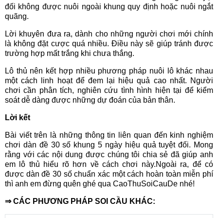
đối không được nuôi ngoài khung quy định hoặc nuôi ngắt
quãng.
Lời khuyên đưa ra, dành cho những người chơi mới chính
là không đặt cược quá nhiều. Điều này sẽ giúp tránh được
trường hợp mất trắng khi chưa thắng.
Lô thủ nên kết hợp nhiều phương pháp nuôi lô khác nhau
một cách linh hoạt để đem lại hiệu quả cao nhất. Người
chơi cần phân tích, nghiên cứu tình hình hiện tại để kiểm
soát dễ dàng được những dự đoán của bản thân.
Lời kết
Bài viết trên là những thông tin liên quan đến kinh nghiệm
chơi dàn đề 30 số khung 5 ngày hiệu quả tuyệt đối. Mong
rằng với các nội dung được chúng tôi chia sẻ đã giúp anh
em lô thủ hiểu rõ hơn về cách chơi này.Ngoài ra, để có
được dàn đề 30 số chuẩn xác một cách hoàn toàn miễn phí
thì anh em đừng quên ghé qua CaoThuSoiCauDe nhé!
⇒ CÁC PHƯƠNG PHÁP SOI CẦU KHÁC: