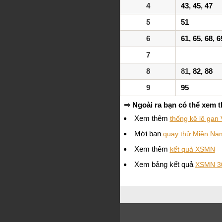
4
43, 45, 47
5
51
6
61, 65, 68, 6
7
8
81
, 82, 88
9
95
⇒ Ngoài ra bạn có thể xem 
Xem thêm
thống kê lô gan
Mời bạn
quay thử Miền Na
Xem thêm
kết quả XSMN
Xem bảng kết quả
XSMN 30