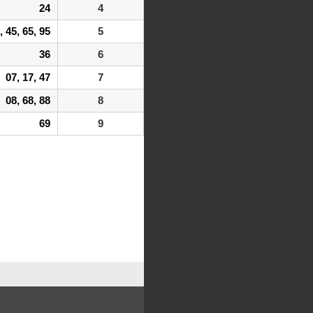
24
4
, 45, 65, 95
5
36
6
07, 17, 47
7
08, 68, 88
8
69
9