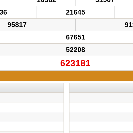
36
21645
95817
91
67651
52208
623181