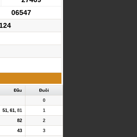
06547
124
Đầu
Đuôi
0
51, 61,
81
1
82
2
43
3