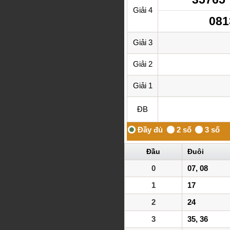
Giải 4
081
Giải 3
Giải 2
Giải 1
ĐB
Đầu
Đuôi
0
07, 08
1
17
2
24
3
35, 36