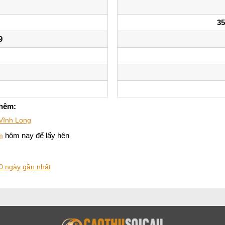
35
9
thêm:
 Vĩnh Long
hôm nay để lấy hên
m
 ngày gần nhất