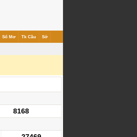
Sổ Mơ
Tk Cầu
Sớ
8168
27469