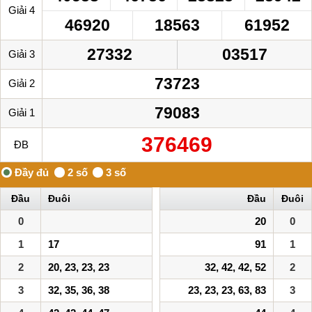
Giải 4
46920
18563
61952
27332
03517
Giải 3
73723
Giải 2
79083
Giải 1
376469
ĐB
Đầu
Đuôi
Đầu
Đuôi
0
20
0
1
17
91
1
2
20, 23, 23, 23
32, 42, 42, 52
2
3
32, 35, 36, 38
23, 23, 23, 63, 83
3