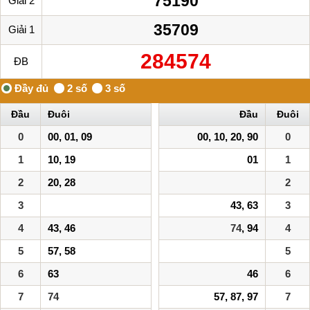
75190
Giải 2
35709
Giải 1
284574
ĐB
Đầu
Đuôi
Đầu
Đuôi
0
00, 01, 09
00, 10, 20, 90
0
1
10, 19
01
1
2
20, 28
2
3
43, 63
3
4
43, 46
74
, 94
4
5
57, 58
5
6
63
46
6
7
74
57, 87, 97
7