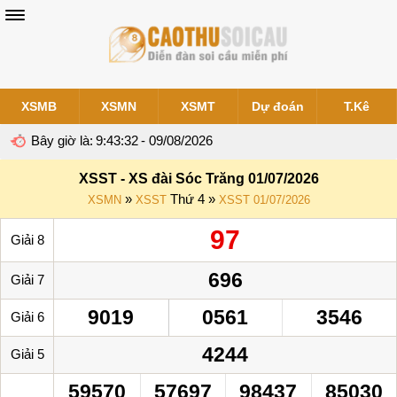
XSMB
XSMN
XSMT
Dự đoán
T.Kê
Bây giờ là:
9:43:32
- 09/08/2026
XSST - XS đài Sóc Trăng 01/07/2026
»
Thứ 4 »
XSMN
XSST
XSST 01/07/2026
97
Giải 8
696
Giải 7
9019
0561
3546
Giải 6
4244
Giải 5
59570
57697
98437
85030