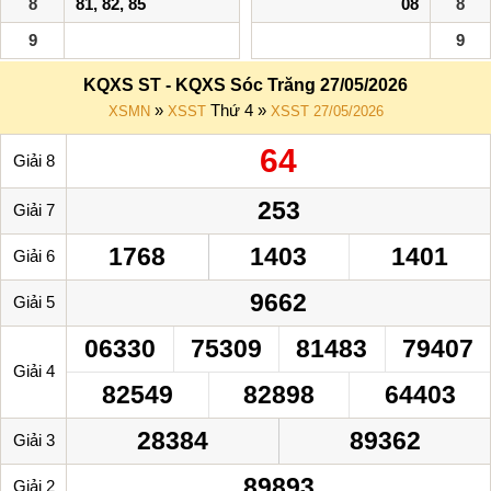
8
81, 82, 85
08
8
9
9
KQXS ST - KQXS Sóc Trăng 27/05/2026
»
Thứ 4 »
XSMN
XSST
XSST 27/05/2026
64
Giải 8
253
Giải 7
1768
1403
1401
Giải 6
9662
Giải 5
06330
75309
81483
79407
Giải 4
82549
82898
64403
28384
89362
Giải 3
89893
Giải 2