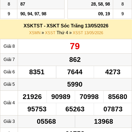
8
87
28, 58, 98
8
9
90, 94, 97, 98
09, 19
9
XSKTST - XSKT Sóc Trăng 13/05/2026
»
Thứ 4 »
XSMN
XSST
XSST 13/05/2026
79
Giải 8
862
Giải 7
8351
7644
4273
Giải 6
5990
Giải 5
21926
90989
70998
85680
Giải 4
95753
65263
07873
05568
13968
Giải 3