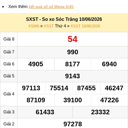
Xem thêm
kết quả xổ số Mega 6/45
SXST - So xo Sóc Trăng 10/06/2026
»
Thứ 4 »
XSMN
XSST
XSST 10/06/2026
54
Giải 8
990
Giải 7
4905
8177
6940
Giải 6
9143
Giải 5
97113
75514
87455
46247
Giải 4
87109
39100
47226
61433
23332
Giải 3
97278
Giải 2