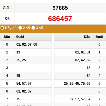
97885
Giải 1
686457
ĐB
Đầu
Đuôi
Đầu
Đuôi
0
01, 02, 07, 08
0
1
13
01, 61, 81
1
2
25, 25
02, 62, 82
2
3
13
3
4
45
54
4
5
54,
57
,
57
25, 25, 45, 75, 85
5
6
61, 62, 67
6
7
75
07,
57
,
57
, 67
7