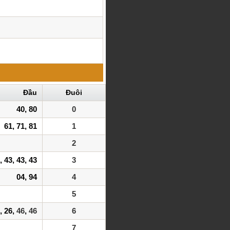
Đầu
Đuôi
40, 80
0
61, 71, 81
1
2
, 43, 43, 43
3
04, 94
4
5
, 26,
46
,
46
6
7