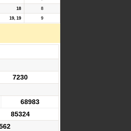
18
8
19, 19
9
7230
68983
85324
562