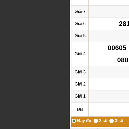
Giải 7
28
Giải 6
Giải 5
00605
Giải 4
088
Giải 3
Giải 2
Giải 1
ĐB