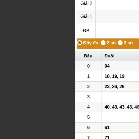
Giải 2
Giải 1
ĐB
Đầu
Đuôi
0
04
1
18, 19, 19
2
23, 26, 26
3
4
40, 43, 43, 43,
4
5
6
61
7
71