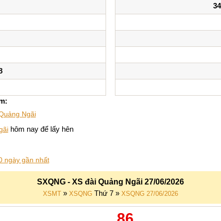
34
8
m:
 Quảng Ngãi
hôm nay để lấy hên
gãi
 ngày gần nhất
SXQNG - XS đài Quảng Ngãi 27/06/2026
»
Thứ 7 »
XSMT
XSQNG
XSQNG 27/06/2026
86