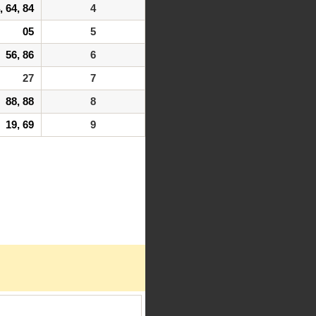
, 64, 84
4
05
5
56, 86
6
27
7
88, 88
8
19, 69
9