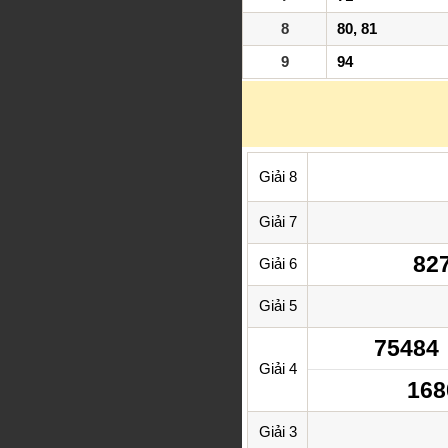
8
80, 81
9
94
Giải 8
Giải 7
82
Giải 6
Giải 5
75484
Giải 4
168
Giải 3