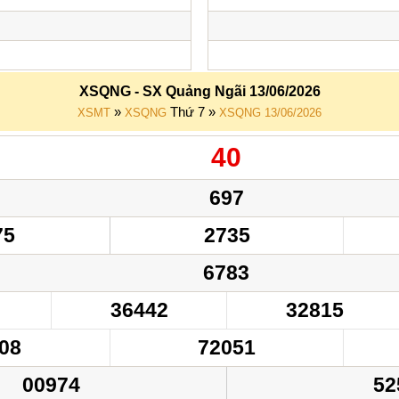
XSQNG - SX Quảng Ngãi 13/06/2026
»
Thứ 7 »
XSMT
XSQNG
XSQNG 13/06/2026
40
697
75
2735
6783
36442
32815
08
72051
00974
52