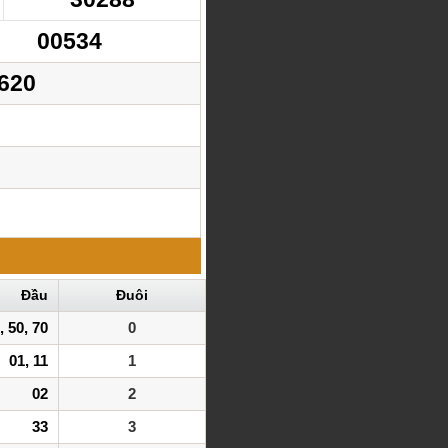
00534
620
Đầu
Đuôi
, 50, 70
0
01, 11
1
02
2
33
3