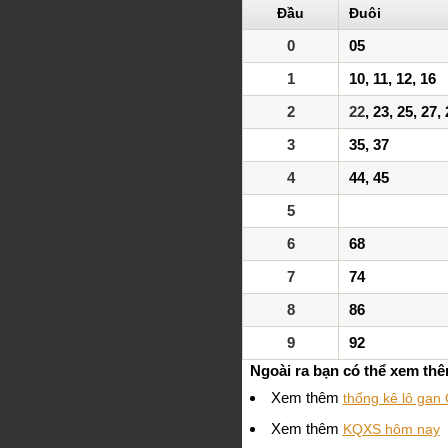
Đầu
Đuôi
0
05
1
10, 11, 12, 16
2
22
, 23, 25, 27,
3
35, 37
4
44, 45
5
6
68
7
74
8
86
9
92
Ngoài ra bạn có thể xem thê
Xem thêm
thống kê lô gan
Xem thêm
KQXS hôm nay