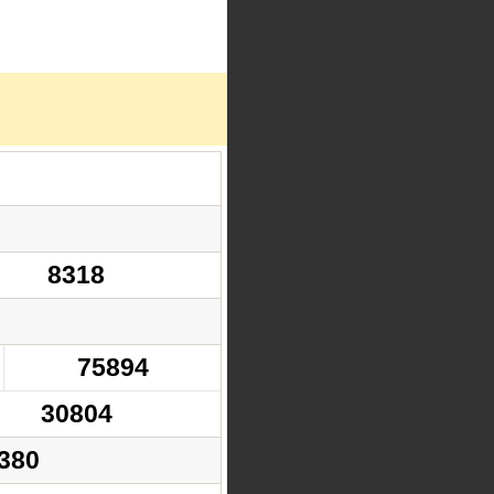
8318
75894
30804
380