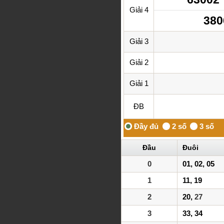
Giải 4
380
Giải 3
Giải 2
Giải 1
ĐB
Đầu
Đuôi
0
01, 02, 05
1
11, 19
2
20,
27
3
33, 34