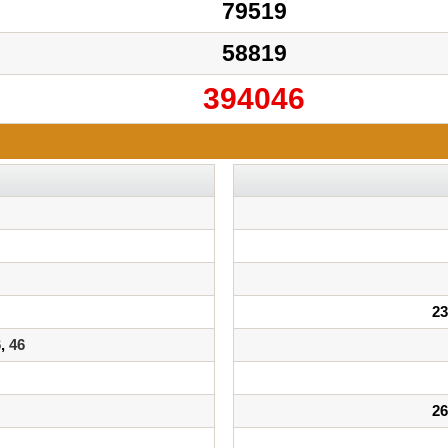
79519
58819
394046
23
6
,
46
26