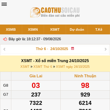
XSMB
XSMN
XSMT
Dự đoán
T.Kê
Bây giờ là:
18:12:37
- 09/08/2026
Thứ 6
-
XSMT - Xổ số miền Trung 24/10/2025
»
»
XSMT
XSMT Thứ 6
XSMT ngày 24/10/2025
Gia Lai
Ninh Thuận
03
98
G8
237
929
G7
7322
6214