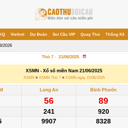
 KQ
Vietlott
Dự Đoán
Soi Cầu VIP
Quay Thử
Thống Kê
08/2026
Thứ 7
-
XSMN - Xổ số miền Nam 21/06/2025
»
»
XSMN
XSMN Thứ 7
XSMN ngày 21/06/2025
M
Long An
Bình Phước
56
89
241
920
5
9907
8328