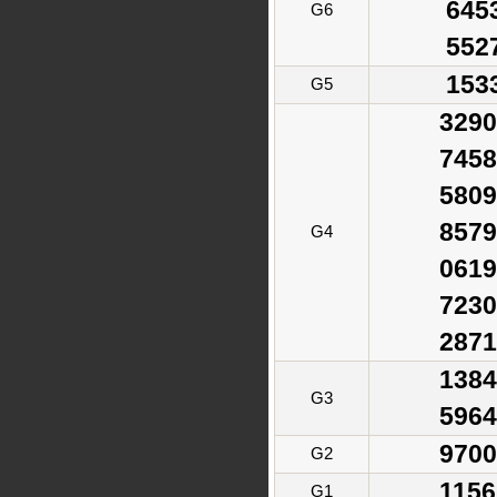
645
G6
552
153
G5
3290
7458
5809
8579
G4
0619
7230
2871
1384
G3
5964
9700
G2
1156
G1