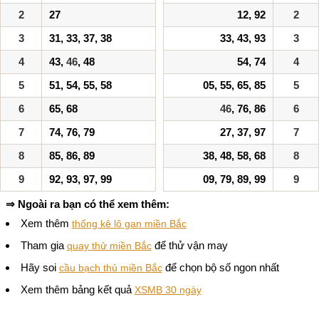
2
27
12, 92
2
3
31, 33, 37, 38
33, 43, 93
3
4
43,
46
, 48
54, 74
4
5
51, 54, 55, 58
05, 55, 65, 85
5
6
65, 68
46
, 76, 86
6
7
74, 76, 79
27, 37, 97
7
8
85, 86, 89
38, 48, 58, 68
8
9
92, 93, 97, 99
09, 79, 89, 99
9
⇒ Ngoài ra bạn có thể xem thêm:
Xem thêm
thống kê lô gan miền Bắc
Tham gia
để thử vận may
quay thử miền Bắc
Hãy soi
để chọn bộ số ngon nhất
cầu bạch thủ miền Bắc
Xem thêm bảng kết quả
XSMB 30 ngày