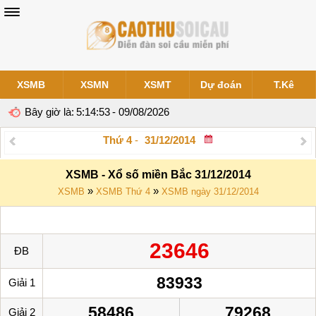
XSMB
XSMN
XSMT
Dự đoán
T.Kê
Bây giờ là:
5:14:53
- 09/08/2026
Thứ 4
-
XSMB - Xổ số miền Bắc 31/12/2014
»
»
XSMB
XSMB Thứ 4
XSMB ngày 31/12/2014
23646
ĐB
83933
Giải 1
58486
79268
Giải 2