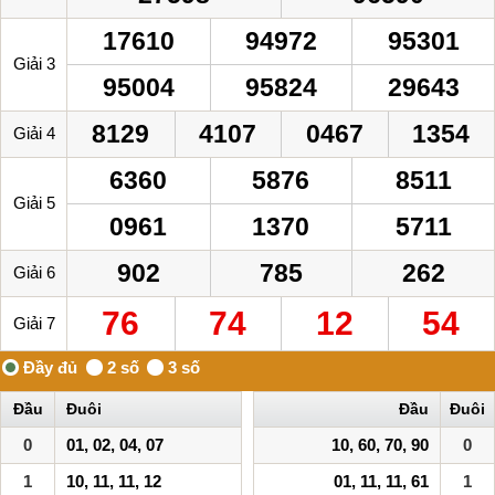
17610
94972
95301
Giải 3
95004
95824
29643
8129
4107
0467
1354
Giải 4
6360
5876
8511
Giải 5
0961
1370
5711
902
785
262
Giải 6
76
74
12
54
Giải 7
Đầu
Đuôi
Đầu
Đuôi
0
01, 02, 04, 07
10, 60, 70, 90
0
1
10, 11, 11, 12
01, 11, 11, 61
1