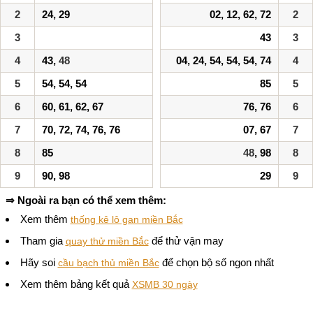
2
24, 29
02, 12, 62, 72
2
3
43
3
4
43,
48
04, 24, 54, 54, 54, 74
4
5
54, 54, 54
85
5
6
60, 61, 62, 67
76, 76
6
7
70, 72, 74, 76, 76
07, 67
7
8
85
48
, 98
8
9
90, 98
29
9
⇒ Ngoài ra bạn có thể xem thêm:
Xem thêm
thống kê lô gan miền Bắc
Tham gia
để thử vận may
quay thử miền Bắc
Hãy soi
để chọn bộ số ngon nhất
cầu bạch thủ miền Bắc
Xem thêm bảng kết quả
XSMB 30 ngày