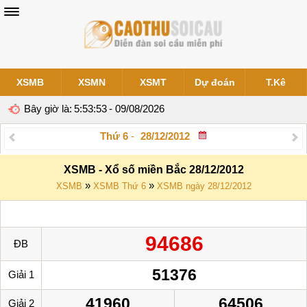
XSMB
XSMN
XSMT
Dự đoán
T.Kê
Bây giờ là:
5:53:53
- 09/08/2026
Thứ 6
-
XSMB - Xổ số miền Bắc 28/12/2012
»
»
XSMB
XSMB Thứ 6
XSMB ngày 28/12/2012
94686
ĐB
51376
Giải 1
41960
64506
Giải 2