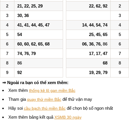
2
21, 22, 25, 29
22, 62, 92
2
3
30, 36
3
4
41, 41, 44, 45, 47
14, 44, 54, 74
4
5
54
25, 45, 65
5
6
60, 60, 62, 65, 68
06, 36, 76,
86
6
7
74, 76, 79
17, 17, 47
7
8
86
68
8
9
92
19, 29, 79
9
⇒ Ngoài ra bạn có thể xem thêm:
Xem thêm
thống kê lô gan miền Bắc
Tham gia
để thử vận may
quay thử miền Bắc
Hãy soi
để chọn bộ số ngon nhất
cầu bạch thủ miền Bắc
Xem thêm bảng kết quả
XSMB 30 ngày