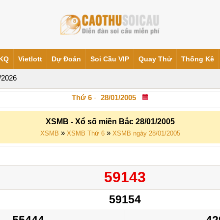
 KQ
Vietlott
Dự Đoán
Soi Cầu VIP
Quay Thử
Thống Kê
8/2026
Thứ 6
-
XSMB - Xổ số miền Bắc 28/01/2005
»
»
XSMB
XSMB Thứ 6
XSMB ngày 28/01/2005
59143
59154