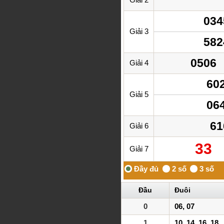
034
Giải 3
582
0506
Giải 4
60
Giải 5
06
61
Giải 6
33
Giải 7
Đầu
Đuôi
0
06, 07
1
10, 14, 16, 18