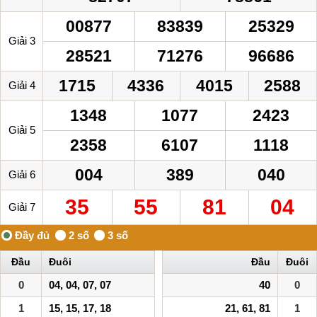
00877
83839
25329
Giải 3
28521
71276
96686
1715
4336
4015
2588
Giải 4
1348
1077
2423
Giải 5
2358
6107
1118
004
389
040
Giải 6
35
55
81
04
Giải 7
Đầu
Đuôi
Đầu
Đuôi
0
04, 04, 07, 07
40
0
1
15, 15, 17, 18
21, 61, 81
1