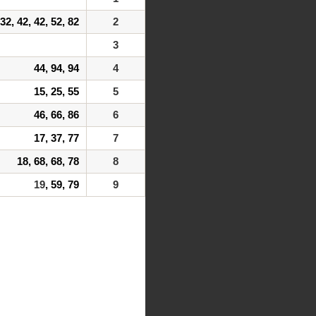
 32, 42, 42, 52, 82
2
3
44, 94, 94
4
15, 25, 55
5
46, 66, 86
6
17, 37, 77
7
18, 68, 68, 78
8
19
, 59, 79
9