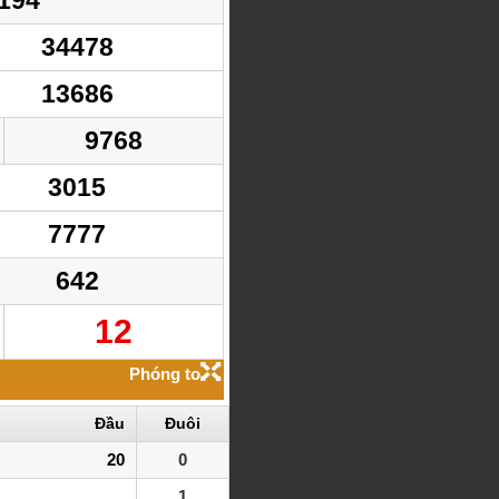
194
34478
13686
9768
3015
7777
642
12
Đầu
Đuôi
20
0
1