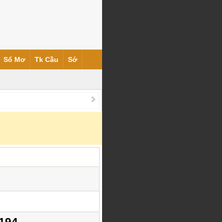
Sổ Mơ
Tk Cầu
Sớ