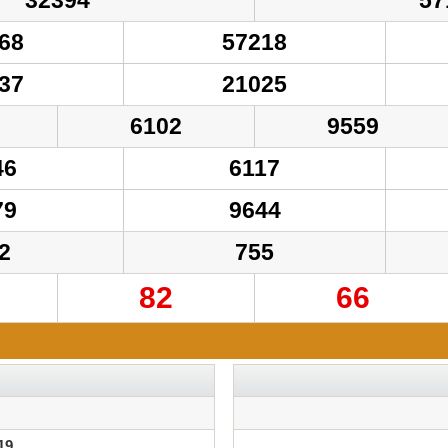
32394
57
68
57218
37
21025
6102
9559
46
6117
79
9644
2
755
82
66
19