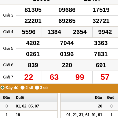
81305
09686
17519
Giải 3
22201
69265
32721
5596
1384
2654
9942
Giải 4
4202
7044
3363
Giải 5
0261
0196
7831
839
220
691
Giải 6
22
63
99
57
Giải 7
Đầu
Đuôi
Đầu
Đuôi
0
01, 02, 05, 07
20
0
1
19
01, 21, 31, 61, 91, 91
1