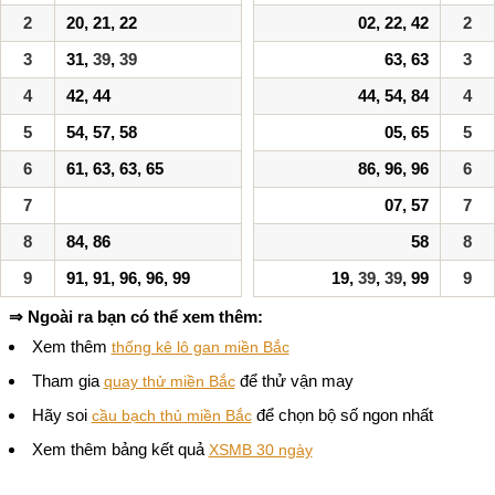
2
20, 21, 22
02, 22, 42
2
3
31,
39
,
39
63, 63
3
4
42, 44
44, 54, 84
4
5
54, 57, 58
05, 65
5
6
61, 63, 63, 65
86, 96, 96
6
7
07, 57
7
8
84, 86
58
8
9
91, 91, 96, 96, 99
19,
39
,
39
, 99
9
⇒ Ngoài ra bạn có thể xem thêm:
Xem thêm
thống kê lô gan miền Bắc
Tham gia
để thử vận may
quay thử miền Bắc
Hãy soi
để chọn bộ số ngon nhất
cầu bạch thủ miền Bắc
Xem thêm bảng kết quả
XSMB 30 ngày