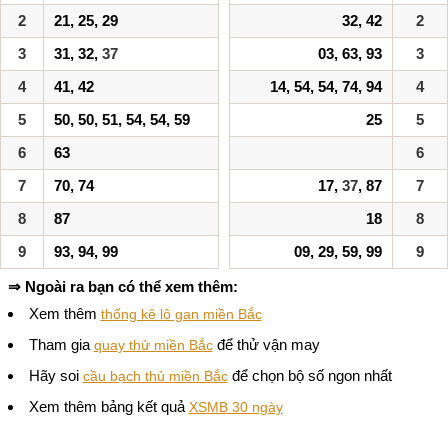
2
21, 25, 29
32, 42
2
3
31, 32,
37
03, 63, 93
3
4
41, 42
14, 54, 54, 74, 94
4
5
50, 50, 51, 54, 54, 59
25
5
6
63
6
7
70, 74
17,
37
, 87
7
8
87
18
8
9
93, 94, 99
09, 29, 59, 99
9
⇒ Ngoài ra bạn có thể xem thêm:
Xem thêm
thống kê lô gan miền Bắc
Tham gia
để thử vận may
quay thử miền Bắc
Hãy soi
để chọn bộ số ngon nhất
cầu bạch thủ miền Bắc
Xem thêm bảng kết quả
XSMB 30 ngày