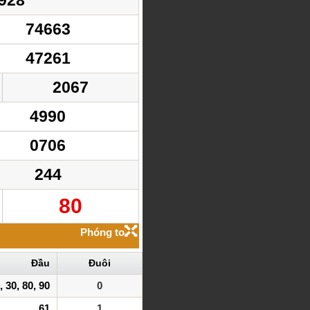
928
74663
47261
2067
4990
0706
244
80
Đầu
Đuôi
, 30, 80, 90
0
61
1