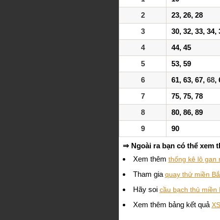
2
23, 26, 28
3
30, 32, 33, 34,
4
44, 45
5
53, 59
6
61, 63, 67,
68
,
7
75, 75, 78
8
80, 86, 89
9
90
⇒ Ngoài ra bạn có thể xem 
Xem thêm
thống kê lô gan
Tham gia
quay thử miền Bắ
Hãy soi
cầu bạch thủ miền
Xem thêm bảng kết quả
XS