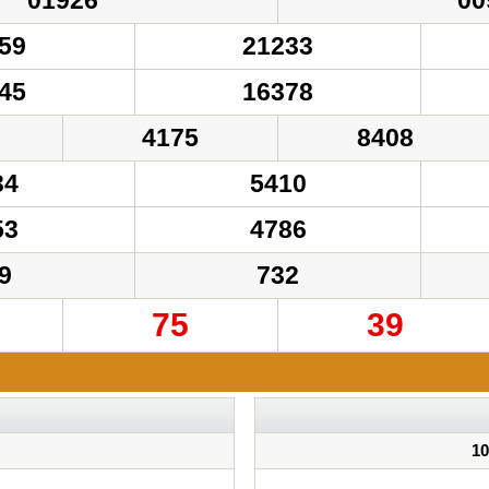
01926
00
59
21233
45
16378
4175
8408
34
5410
53
4786
9
732
75
39
10