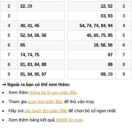
2
22,
29
22, 52
2
3
03, 83
3
4
40, 41, 45
54, 74, 74, 84, 94
4
5
52, 54, 56, 56
45, 65, 75, 95
5
6
65
16, 56, 56
6
7
74, 74, 75
97
7
8
81, 83, 84, 88
88
8
9
91, 94, 95, 97
09,
29
9
⇒ Ngoài ra bạn có thể xem thêm:
Xem thêm
thống kê lô gan miền Bắc
Tham gia
để thử vận may
quay thử miền Bắc
Hãy soi
để chọn bộ số ngon nhất
cầu bạch thủ miền Bắc
Xem thêm bảng kết quả
XSMB 30 ngày