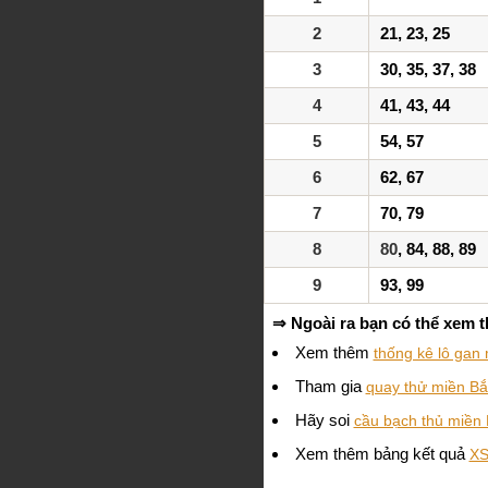
2
21, 23, 25
3
30, 35, 37, 38
4
41, 43, 44
5
54, 57
6
62, 67
7
70, 79
8
80
, 84, 88, 89
9
93, 99
⇒ Ngoài ra bạn có thể xem 
Xem thêm
thống kê lô gan
Tham gia
quay thử miền Bắ
Hãy soi
cầu bạch thủ miền
Xem thêm bảng kết quả
XS