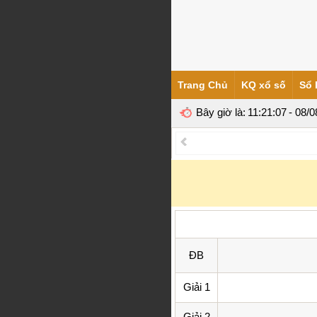
Trang Chủ
KQ xổ số
Sổ
Bây giờ là:
11:21:07
- 08/
ĐB
Giải 1
Giải 2