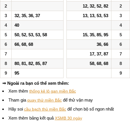
2
12, 32, 52, 82
2
3
32, 35, 36, 37
13, 13, 53, 53
3
4
40
4
5
50, 52, 53, 53, 58
15, 35, 85, 95
5
6
66, 68, 68
36, 66
6
7
17, 37, 87
7
8
80, 81, 82, 85, 87
58, 68, 68
8
9
95
9
⇒ Ngoài ra bạn có thể xem thêm:
Xem thêm
thống kê lô gan miền Bắc
Tham gia
để thử vận may
quay thử miền Bắc
Hãy soi
để chọn bộ số ngon nhất
cầu bạch thủ miền Bắc
Xem thêm bảng kết quả
XSMB 30 ngày