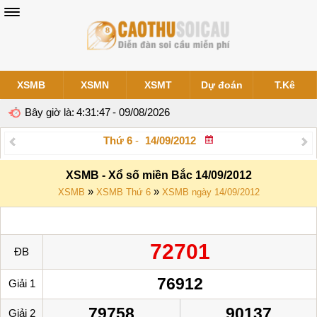
XSMB
XSMN
XSMT
Dự đoán
T.Kê
Bây giờ là:
4:31:47
- 09/08/2026
Thứ 6
-
XSMB - Xổ số miền Bắc 14/09/2012
»
»
XSMB
XSMB Thứ 6
XSMB ngày 14/09/2012
72701
ĐB
76912
Giải 1
79758
90137
Giải 2