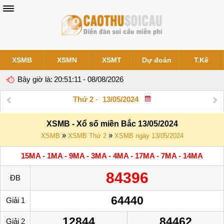
XSMB
XSMN
XSMT
Dự đoán
T.Kê
Bây giờ là:
20:51:11
- 08/08/2026
Thứ 2
-
XSMB - Xổ số miền Bắc 13/05/2024
»
»
XSMB
XSMB Thứ 2
XSMB ngày 13/05/2024
15MA - 1MA - 9MA - 3MA - 4MA - 17MA - 7MA - 14MA
84396
ĐB
64440
Giải 1
12844
84462
Giải 2