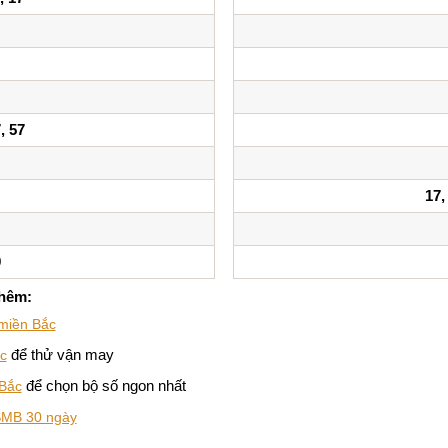
7, 57
17,
9
thêm:
 miền Bắc
để thử vận may
c
để chọn bộ số ngon nhất
 Bắc
MB 30 ngày