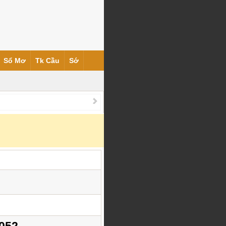
Sổ Mơ
Tk Cầu
Sớ