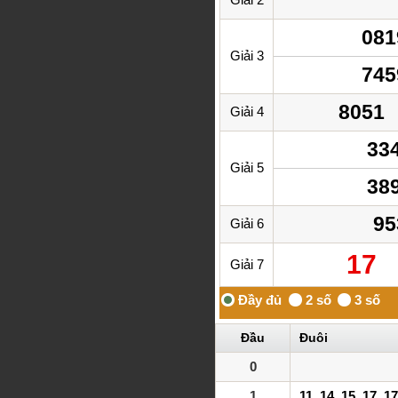
081
Giải 3
745
8051
Giải 4
33
Giải 5
38
95
Giải 6
17
Giải 7
Đầu
Đuôi
0
1
11, 14, 15, 17, 17