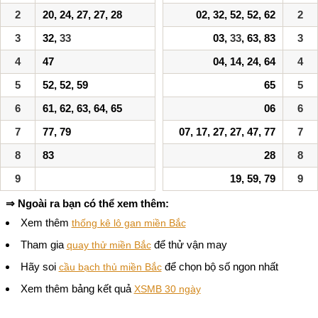
2
20, 24, 27, 27, 28
02, 32, 52, 52, 62
2
3
32,
33
03,
33
, 63, 83
3
4
47
04, 14, 24, 64
4
5
52, 52, 59
65
5
6
61, 62, 63, 64, 65
06
6
7
77, 79
07, 17, 27, 27, 47, 77
7
8
83
28
8
9
19, 59, 79
9
⇒ Ngoài ra bạn có thể xem thêm:
Xem thêm
thống kê lô gan miền Bắc
Tham gia
để thử vận may
quay thử miền Bắc
Hãy soi
để chọn bộ số ngon nhất
cầu bạch thủ miền Bắc
Xem thêm bảng kết quả
XSMB 30 ngày