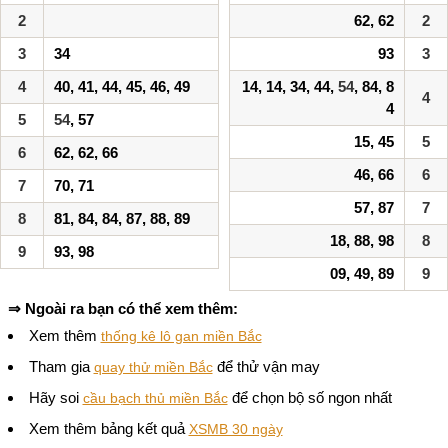
2
62, 62
2
3
34
93
3
4
40, 41, 44, 45, 46, 49
14, 14, 34, 44,
54
, 84, 8
4
4
5
54
, 57
15, 45
5
6
62, 62, 66
46, 66
6
7
70, 71
57, 87
7
8
81, 84, 84, 87, 88, 89
18, 88, 98
8
9
93, 98
09, 49, 89
9
⇒ Ngoài ra bạn có thể xem thêm:
Xem thêm
thống kê lô gan miền Bắc
Tham gia
để thử vận may
quay thử miền Bắc
Hãy soi
để chọn bộ số ngon nhất
cầu bạch thủ miền Bắc
Xem thêm bảng kết quả
XSMB 30 ngày