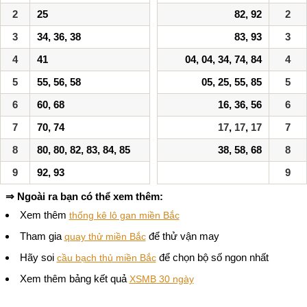
2
25
82, 92
2
3
34, 36, 38
83, 93
3
4
41
04, 04, 34, 74, 84
4
5
55, 56, 58
05, 25, 55, 85
5
6
60, 68
16, 36, 56
6
7
70, 74
17
,
17
,
17
7
8
80, 80, 82, 83, 84, 85
38, 58, 68
8
9
92, 93
9
⇒ Ngoài ra bạn có thể xem thêm:
Xem thêm
thống kê lô gan miền Bắc
Tham gia
để thử vận may
quay thử miền Bắc
Hãy soi
để chọn bộ số ngon nhất
cầu bạch thủ miền Bắc
Xem thêm bảng kết quả
XSMB 30 ngày