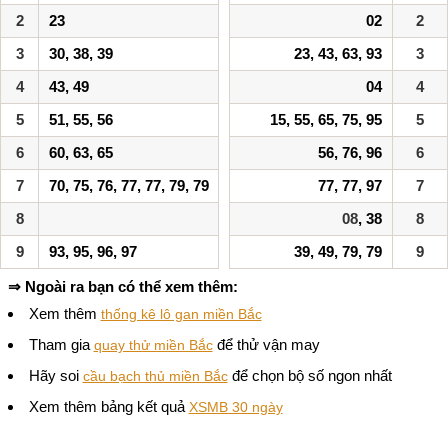
2
23
02
2
3
30, 38, 39
23, 43, 63, 93
3
4
43, 49
04
4
5
51, 55, 56
15, 55, 65, 75, 95
5
6
60, 63, 65
56, 76, 96
6
7
70, 75, 76, 77, 77, 79, 79
77, 77, 97
7
8
08
, 38
8
9
93, 95, 96, 97
39, 49, 79, 79
9
⇒ Ngoài ra bạn có thể xem thêm:
Xem thêm
thống kê lô gan miền Bắc
Tham gia
để thử vận may
quay thử miền Bắc
Hãy soi
để chọn bộ số ngon nhất
cầu bạch thủ miền Bắc
Xem thêm bảng kết quả
XSMB 30 ngày