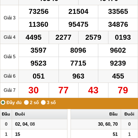
73256
21504
33565
Giải 3
11360
95475
34876
4495
2277
2579
0193
Giải 4
3597
8096
9602
Giải 5
9523
7715
9239
051
963
455
Giải 6
30
77
43
79
Giải 7
Đầu
Đuôi
Đầu
Đuôi
0
02, 04,
08
30, 60, 70
0
1
15
51
1