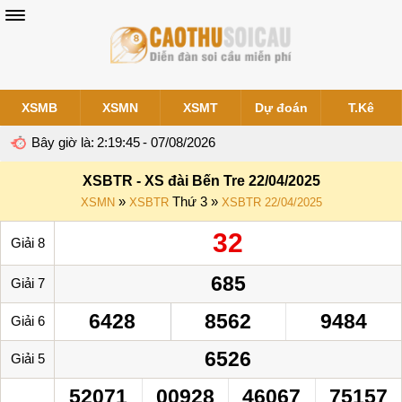
XSMB
XSMN
XSMT
Dự đoán
T.Kê
Bây giờ là:
2:19:45
- 07/08/2026
XSBTR - XS đài Bến Tre 22/04/2025
»
Thứ 3 »
XSMN
XSBTR
XSBTR 22/04/2025
32
Giải 8
685
Giải 7
6428
8562
9484
Giải 6
6526
Giải 5
52071
00928
46067
75157