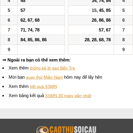
4
45
34, 74, 84
4
5
57
15
, 45, 85
5
6
62, 67, 68
26, 86, 86
6
7
71, 74, 78
57, 67
7
8
84, 85, 86, 86
28, 28, 68, 78
8
9
9
⇒ Ngoài ra bạn có thể xem thêm:
Xem thêm
thống kê lô gan Bến Tre
Mời bạn
hôm nay để lấy hên
quay thử Miền Nam
Xem thêm
kết quả XSMN
Xem bảng kết quả
XSMN 30 ngày gần nhất