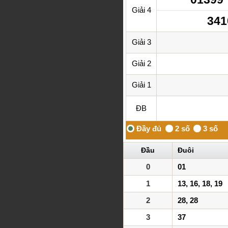
Giải 4
341
Giải 3
Giải 2
Giải 1
ĐB
Đầu
Đuôi
0
01
1
13, 16, 18, 19
2
28, 28
3
37