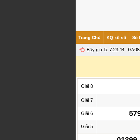
Trang Chủ
KQ xổ số
Sổ
Bây giờ là:
7:23:44
- 07/0
Giải 8
Giải 7
57
Giải 6
Giải 5
01399