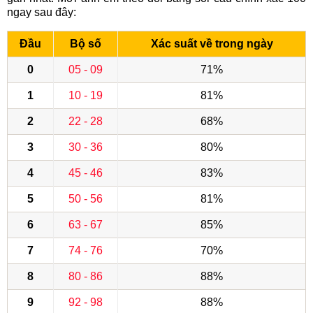
ngay sau đây:
Đầu
Bộ số
Xác suất về trong ngày
0
05 - 09
71%
1
10 - 19
81%
2
22 - 28
68%
3
30 - 36
80%
4
45 - 46
83%
5
50 - 56
81%
6
63 - 67
85%
7
74 - 76
70%
8
80 - 86
88%
9
92 - 98
88%