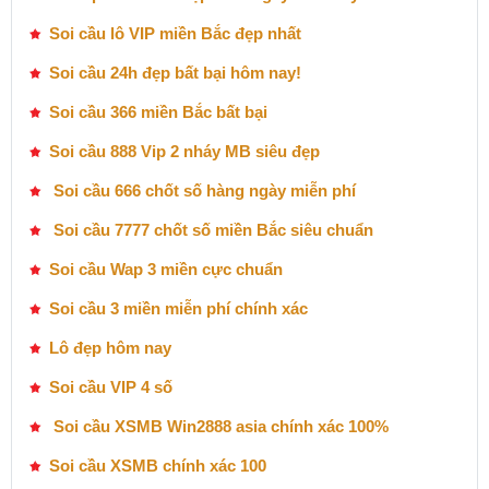
Soi cầu lô VIP miền Bắc đẹp nhất
Soi cầu 24h đẹp bất bại hôm nay!
Soi cầu 366 miền Bắc bất bại
Soi cầu 888 Vip 2 nháy MB siêu đẹp
Soi cầu 666 chốt số hàng ngày miễn phí
Soi cầu 7777 chốt số miền Bắc siêu chuẩn
Soi cầu Wap 3 miền cực chuẩn
Soi cầu 3 miền miễn phí chính xác
Lô đẹp hôm nay
Soi cầu VIP 4 số
Soi cầu XSMB Win2888 asia chính xác 100%
Soi cầu XSMB chính xác 100