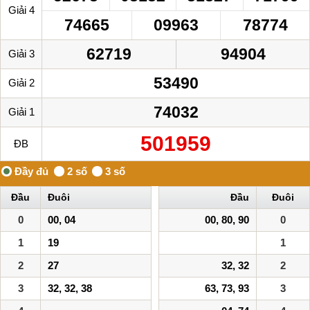
Giải 4
74665
09963
78774
62719
94904
Giải 3
53490
Giải 2
74032
Giải 1
501959
ĐB
Đầu
Đuôi
Đầu
Đuôi
0
00, 04
00, 80, 90
0
1
19
1
2
27
32, 32
2
3
32, 32, 38
63, 73, 93
3