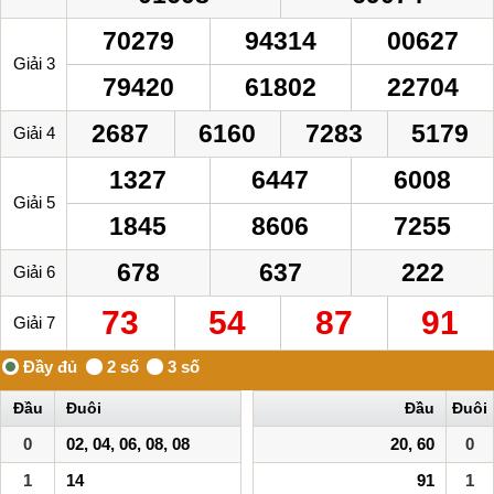
70279
94314
00627
Giải 3
79420
61802
22704
2687
6160
7283
5179
Giải 4
1327
6447
6008
Giải 5
1845
8606
7255
678
637
222
Giải 6
73
54
87
91
Giải 7
Đầu
Đuôi
Đầu
Đuôi
0
02, 04, 06, 08, 08
20, 60
0
1
14
91
1