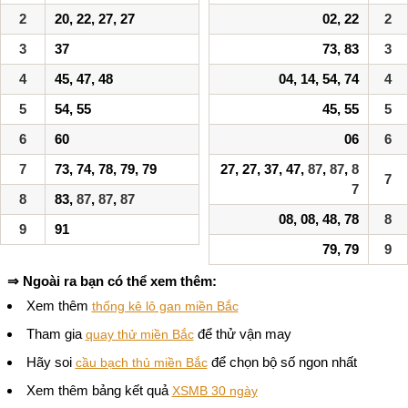
2
20, 22, 27, 27
02, 22
2
3
37
73, 83
3
4
45, 47, 48
04, 14, 54, 74
4
5
54, 55
45, 55
5
6
60
06
6
7
73, 74, 78, 79, 79
27, 27, 37, 47,
87
,
87
,
8
7
7
8
83,
87
,
87
,
87
08, 08, 48, 78
8
9
91
79, 79
9
⇒ Ngoài ra bạn có thể xem thêm:
Xem thêm
thống kê lô gan miền Bắc
Tham gia
để thử vận may
quay thử miền Bắc
Hãy soi
để chọn bộ số ngon nhất
cầu bạch thủ miền Bắc
Xem thêm bảng kết quả
XSMB 30 ngày