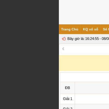
Trang Chủ
KQ xổ số
Sổ
Bây giờ là:
16:24:55
- 08/
ĐB
Giải 1
Giải 2