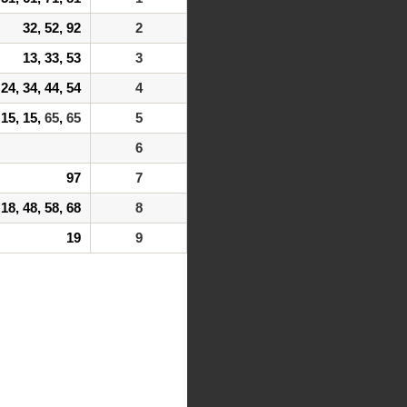
32, 52, 92
2
13, 33, 53
3
24, 34, 44, 54
4
15, 15,
65
,
65
5
6
97
7
18, 48, 58, 68
8
19
9