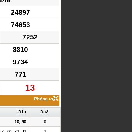
248
24897
74653
7252
3310
9734
771
13
Đầu
Đuôi
10, 90
0
 51, 61, 71, 81
1