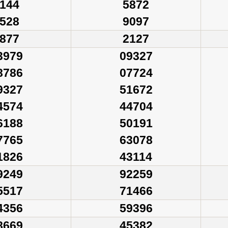
144
5872
528
9097
877
2127
3979
09327
8786
07724
9327
51672
4574
44704
6188
50191
7765
63078
1826
43114
9249
92259
5517
71466
4356
59396
8669
45382