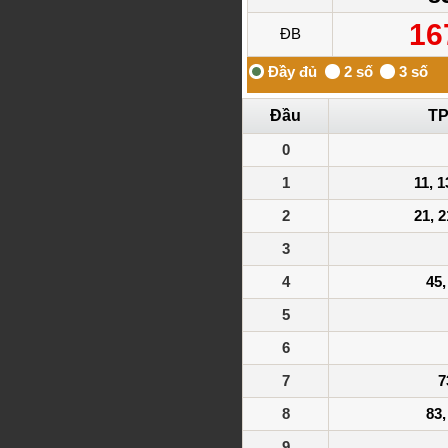
16
ĐB
Đầu
TP
0
1
11, 1
2
21, 2
3
4
45,
5
6
7
7
8
83,
9