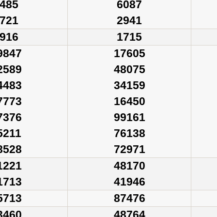
485
6087
721
2941
916
1715
9847
17605
2589
48075
4483
34159
7773
16450
7376
99161
5211
76138
8528
72971
1221
48170
1713
41946
5713
87476
3460
48764