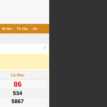
Sổ Mơ
Tk Cầu
Sớ
Cà Mau
86
534
5867