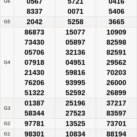
0567
5721
0416
G6
8337
0071
5406
2042
5258
3665
G5
86873
15077
10909
73430
05897
82598
05706
32136
82591
07918
04951
29562
G4
21430
59816
70203
76206
93995
26000
51322
52592
26899
01387
25196
37217
G3
58344
27523
83597
97781
13525
73701
G2
98301
10834
88194
G1