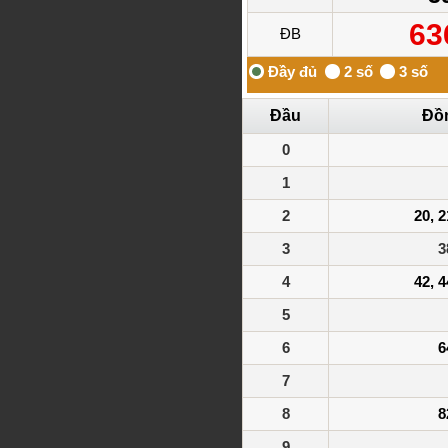
63
ĐB
Đầu
Đồ
0
1
2
20, 2
3
3
4
42, 4
5
6
6
7
8
8
9