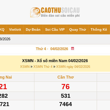
 KQ
Vietlott
Dự Đoán
Soi Cầu VIP
Quay Thử
Thống Kê
08/2026
Thứ 4
-
XSMN - Xổ số miền Nam 04/02/2026
»
»
XSMN
XSMN Thứ 4
XSMN ngày 04/02/2026
ng Nai
Cần Thơ
21
76
282
531
721
7464