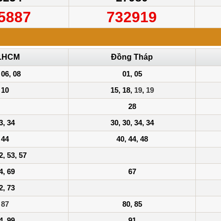
5887
732919
.HCM
Đồng Tháp
 06, 08
01, 05
10
15, 18,
19
,
19
28
3, 34
30, 30, 34, 34
44
40, 44, 48
2, 53, 57
4, 69
67
2, 73
87
80, 85
4, 99
91