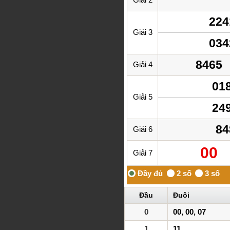
224
Giải 3
034
8465
Giải 4
01
Giải 5
24
84
Giải 6
00
Giải 7
Đầu
Đuôi
0
00, 00, 07
1
11