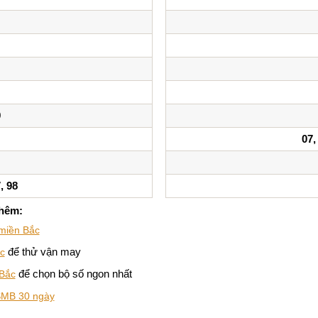
9
07,
7, 98
thêm:
 miền Bắc
để thử vận may
c
để chọn bộ số ngon nhất
 Bắc
MB 30 ngày