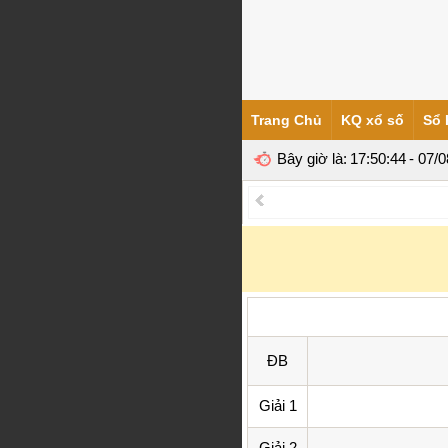
Trang Chủ
KQ xổ số
Sổ
Bây giờ là:
17:50:44
- 07/
ĐB
Giải 1
Giải 2