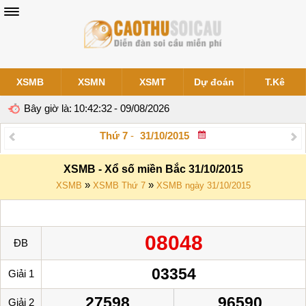
XSMB
XSMN
XSMT
Dự đoán
T.Kê
Bây giờ là:
10:42:32
- 09/08/2026
Thứ 7
-
XSMB - Xổ số miền Bắc 31/10/2015
»
»
XSMB
XSMB Thứ 7
XSMB ngày 31/10/2015
08048
ĐB
03354
Giải 1
27598
96590
Giải 2