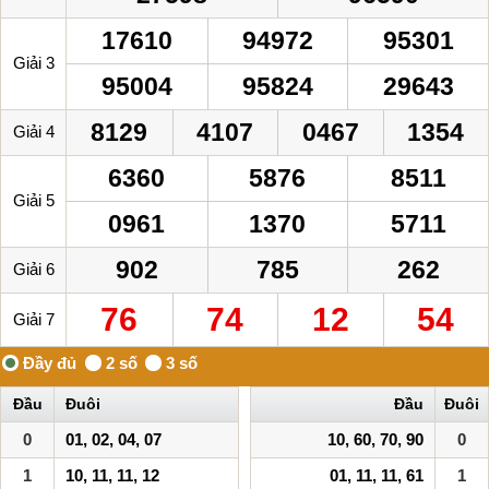
17610
94972
95301
Giải 3
95004
95824
29643
8129
4107
0467
1354
Giải 4
6360
5876
8511
Giải 5
0961
1370
5711
902
785
262
Giải 6
76
74
12
54
Giải 7
Đầu
Đuôi
Đầu
Đuôi
0
01, 02, 04, 07
10, 60, 70, 90
0
1
10, 11, 11, 12
01, 11, 11, 61
1