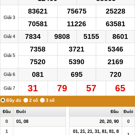
83621
75675
25228
Giải 3
70581
11226
63581
7834
9808
5155
8601
Giải 4
7358
3721
5346
Giải 5
7520
5390
2169
081
695
720
Giải 6
31
79
57
65
Giải 7
Đầu
Đuôi
Đầu
Đuôi
0
01, 08
20, 20, 90
0
1
01, 21, 21, 31, 81, 81, 8
1