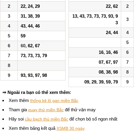
2
22, 24, 29
22, 62
2
3
31, 38, 39
13, 43, 73, 73, 73, 93, 9
3
3
4
43, 44, 46
24, 44
4
5
59
5
6
60
, 62, 67
16, 16, 46
6
7
73, 73, 73, 79
07, 67, 97
7
8
08, 38, 98
8
9
93, 93, 97, 98
09, 29, 39, 59, 79
9
⇒ Ngoài ra bạn có thể xem thêm:
Xem thêm
thống kê lô gan miền Bắc
Tham gia
để thử vận may
quay thử miền Bắc
Hãy soi
để chọn bộ số ngon nhất
cầu bạch thủ miền Bắc
Xem thêm bảng kết quả
XSMB 30 ngày