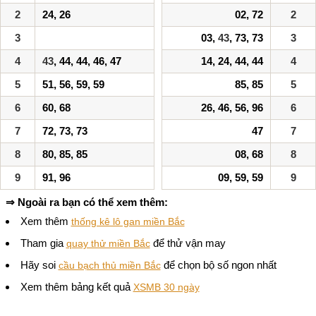
2
24, 26
02, 72
2
3
03,
43
, 73, 73
3
4
43
, 44, 44, 46, 47
14, 24, 44, 44
4
5
51, 56, 59, 59
85, 85
5
6
60, 68
26, 46, 56, 96
6
7
72, 73, 73
47
7
8
80, 85, 85
08, 68
8
9
91, 96
09, 59, 59
9
⇒ Ngoài ra bạn có thể xem thêm:
Xem thêm
thống kê lô gan miền Bắc
Tham gia
để thử vận may
quay thử miền Bắc
Hãy soi
để chọn bộ số ngon nhất
cầu bạch thủ miền Bắc
Xem thêm bảng kết quả
XSMB 30 ngày