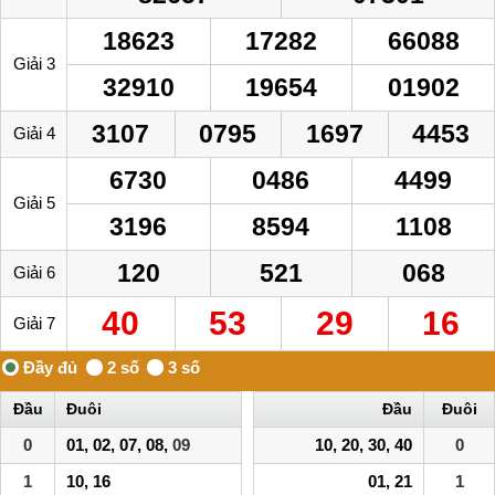
18623
17282
66088
Giải 3
32910
19654
01902
3107
0795
1697
4453
Giải 4
6730
0486
4499
Giải 5
3196
8594
1108
120
521
068
Giải 6
40
53
29
16
Giải 7
Đầu
Đuôi
Đầu
Đuôi
0
01, 02, 07, 08,
09
10, 20, 30, 40
0
1
10, 16
01, 21
1