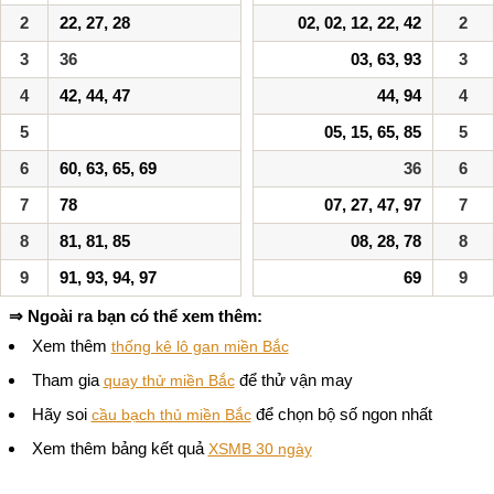
2
22, 27, 28
02, 02, 12, 22, 42
2
3
36
03, 63, 93
3
4
42, 44, 47
44, 94
4
5
05, 15, 65, 85
5
6
60, 63, 65, 69
36
6
7
78
07, 27, 47, 97
7
8
81, 81, 85
08, 28, 78
8
9
91, 93, 94, 97
69
9
⇒ Ngoài ra bạn có thể xem thêm:
Xem thêm
thống kê lô gan miền Bắc
Tham gia
để thử vận may
quay thử miền Bắc
Hãy soi
để chọn bộ số ngon nhất
cầu bạch thủ miền Bắc
Xem thêm bảng kết quả
XSMB 30 ngày