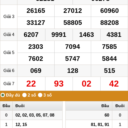
26165
27012
60960
Giải 3
33127
58805
88208
6207
9991
1463
4381
Giải 4
2303
7094
7585
Giải 5
7602
5747
5844
069
128
515
Giải 6
22
93
02
42
Giải 7
Đầu
Đuôi
Đầu
Đuôi
0
02, 02, 03, 05, 07, 08
60
0
1
12, 15
81, 81, 91
1