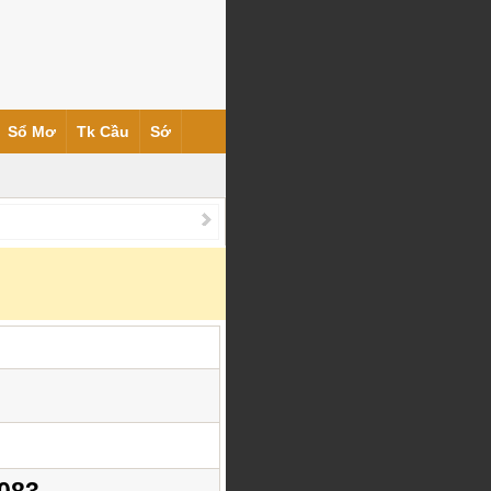
Sổ Mơ
Tk Cầu
Sớ