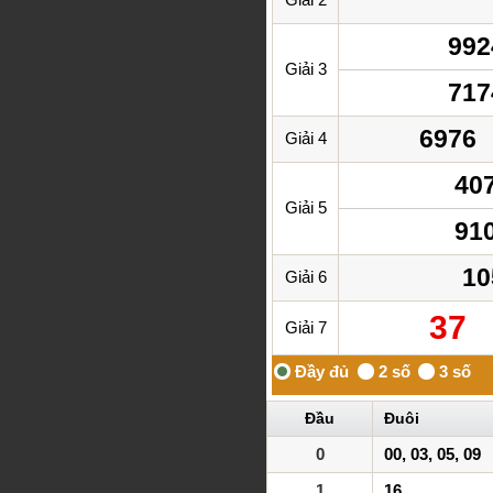
992
Giải 3
717
6976
Giải 4
40
Giải 5
91
10
Giải 6
37
Giải 7
Đầu
Đuôi
0
00, 03, 05, 09
1
16