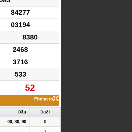
083
84277
03194
8380
2468
3716
533
52
Đầu
Đuôi
00, 80, 90
0
1