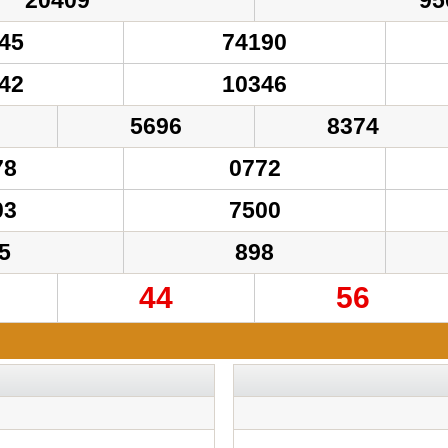
20409
95
45
74190
42
10346
5696
8374
78
0772
03
7500
5
898
44
56