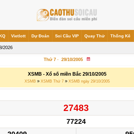
 KQ
Vietlott
Dự Đoán
Soi Cầu VIP
Quay Thử
Thống Kê
08/2026
Thứ 7
-
XSMB - Xổ số miền Bắc 29/10/2005
»
»
XSMB
XSMB Thứ 7
XSMB ngày 29/10/2005
27483
77224