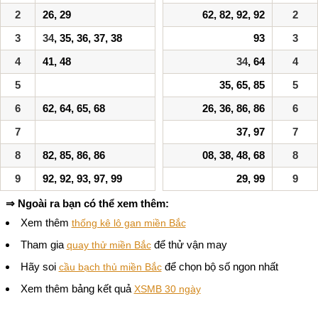
2
26, 29
62, 82, 92, 92
2
3
34
, 35, 36, 37, 38
93
3
4
41, 48
34
, 64
4
5
35, 65, 85
5
6
62, 64, 65, 68
26, 36, 86, 86
6
7
37, 97
7
8
82, 85, 86, 86
08, 38, 48, 68
8
9
92, 92, 93, 97, 99
29, 99
9
⇒ Ngoài ra bạn có thể xem thêm:
Xem thêm
thống kê lô gan miền Bắc
Tham gia
để thử vận may
quay thử miền Bắc
Hãy soi
để chọn bộ số ngon nhất
cầu bạch thủ miền Bắc
Xem thêm bảng kết quả
XSMB 30 ngày