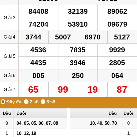
84408
32139
89062
Giải 3
74204
53910
09679
3744
5007
6970
5127
Giải 4
4536
7835
9929
Giải 5
4435
3946
2805
005
250
064
Giải 6
65
99
19
87
Giải 7
Đầu
Đuôi
Đầu
Đuôi
0
04, 05, 05, 06, 07, 08
10, 40, 50, 70
0
1
10, 12, 19
1