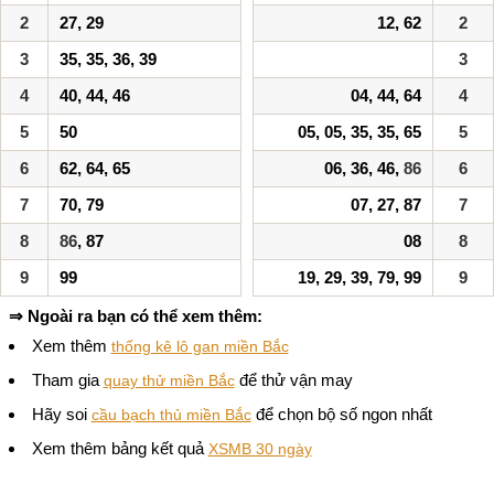
2
27, 29
12, 62
2
3
35, 35, 36, 39
3
4
40, 44, 46
04, 44, 64
4
5
50
05, 05, 35, 35, 65
5
6
62, 64, 65
06, 36, 46,
86
6
7
70, 79
07, 27, 87
7
8
86
, 87
08
8
9
99
19, 29, 39, 79, 99
9
⇒ Ngoài ra bạn có thể xem thêm:
Xem thêm
thống kê lô gan miền Bắc
Tham gia
để thử vận may
quay thử miền Bắc
Hãy soi
để chọn bộ số ngon nhất
cầu bạch thủ miền Bắc
Xem thêm bảng kết quả
XSMB 30 ngày